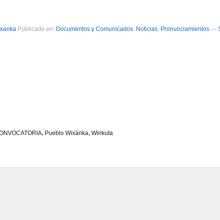
xarika
Publicado en:
Documentos y Comunicados
,
Noticias
,
Pronunciamientos
—
ONVOCATORIA
,
Pueblo Wixárika
,
Wirikuta