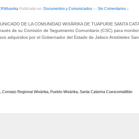
CRWixarika
Publicado en:
Documentos y Comunicados
—
Sin Comentarios ↓
NICADO DE LA COMUNIDAD WIXÁRIKA DE TUAPURIE SANTA CATARIN
través de su Comisión de Seguimiento Comunitario (CSC) para monitor
s adquiridos por el Gobernador del Estado de Jalisco Aristóteles Sa
o
,
Consejo Regional Wixárika
,
Pueblo Wixárika
,
Santa Catarina Cuexcomatitlán