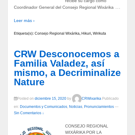
recibe su cargo como
…
Coordinador General del Consejo Regional Wixárika
Leer más ›
Etiqueta(s):
Consejo Regional Wixárika
,
Hikuri
,
Wirikuta
CRW Desconocemos a
Familia Valadez, así
mismo, a Decriminalize
Nature
Posted on
diciembre 15, 2020
by
CRWixarika
Publicado
en:
Documentos y Comunicados
,
Noticias
,
Pronunciamientos
—
Sin Comentarios ↓
CONSEJO REGIONAL
WIXÁRIKA POR LA