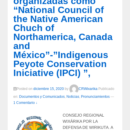
organizadas como
“National Council of
the Native American
Chuch of
Northamerica, Canada
and
México”-”Indigenous
Peyote Conservation
Iniciative (IPCI) ”,
Posted on
diciembre 15, 2020
by
CRWixarika
Publicado
en:
Documentos y Comunicados
,
Noticias
,
Pronunciamientos
—
1 Comentario ↓
CONSEJO REGIONAL
WIXÁRIKA POR LA
DEFENSA DE WIRIKUTA. A