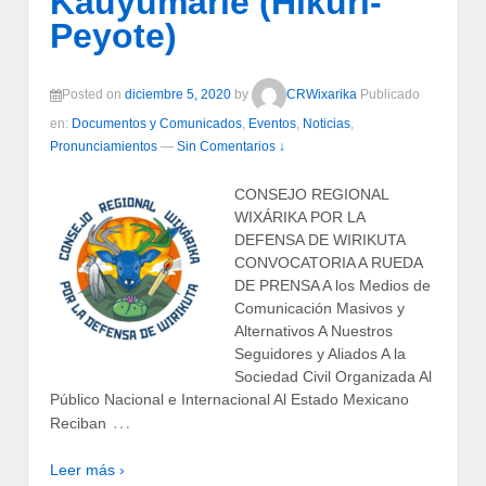
Kauyumarie (Hikuri-
Peyote)
Posted on
diciembre 5, 2020
by
CRWixarika
Publicado
en:
Documentos y Comunicados
,
Eventos
,
Noticias
,
Pronunciamientos
—
Sin Comentarios ↓
CONSEJO REGIONAL
WIXÁRIKA POR LA
DEFENSA DE WIRIKUTA
CONVOCATORIA A RUEDA
DE PRENSA A los Medios de
Comunicación Masivos y
Alternativos A Nuestros
Seguidores y Aliados A la
Sociedad Civil Organizada Al
Público Nacional e Internacional Al Estado Mexicano
…
Reciban
Leer más ›