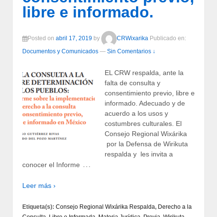
libre e informado.
Posted on
abril 17, 2019
by
CRWixarika
Publicado en:
Documentos y Comunicados
—
Sin Comentarios ↓
EL CRW respalda, ante la
falta de consulta y
consentimiento previo, libre e
informado. Adecuado y de
acuerdo a los usos y
costumbres culturales. El
Consejo Regional Wixárika
por la Defensa de Wirikuta
respalda y les invita a
…
conocer el Informe
Leer más ›
Etiqueta(s):
Consejo Regional Wixárika Respalda
,
Derecho a la
Consulta
,
Libre e Informada
,
Materia Jurídica
,
Previa
,
Wirikuta
,