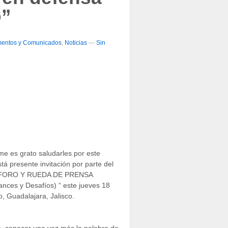
o”
entos y Comunicados
,
Noticias
—
Sin
 es grato saludarles por este
á presente invitación por parte del
 al FORO Y RUEDA DE PRENSA
ances y Desafíos) “ este jueves 18
, Guadalajara, Jalisco.
o, conocer una vez más la palabra de