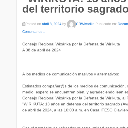
del territorio sagrad
Posted on
abril 8, 2024
by
CRWixarika
Publicado en:
Docum
Comentarios ↓
Consejo Regional Wixárika por la Defensa de Wirikuta
A 08 de abril de 2024
A los medios de comunicación masivos y alternativos:
Estimados compañer@s de los medios de comunicación, me
medio, espero se encuentren bien, y agradeciendo lean est
Consejo Regional Wixárika por la Defensa de Wirikuta,
“WIRIKUTA: 13 años en defensa del territorio sagrado (Av
de abril de 2024, a las 10:00 a.m. en Casa ITESO Clavijero
Con el propósito de refrendar nuestra unidad como puebl