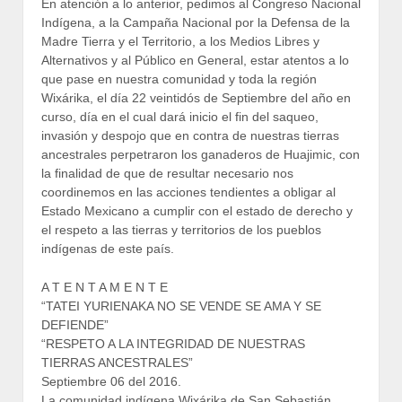
En atención a lo anterior, pedimos al Congreso Nacional
Indígena, a la Campaña Nacional por la Defensa de la
Madre Tierra y el Territorio, a los Medios Libres y
Alternativos y al Público en General, estar atentos a lo
que pase en nuestra comunidad y toda la región
Wixárika, el día 22 veintidós de Septiembre del año en
curso, día en el cual dará inicio el fin del saqueo,
invasión y despojo que en contra de nuestras tierras
ancestrales perpetraron los ganaderos de Huajimic, con
la finalidad de que de resultar necesario nos
coordinemos en las acciones tendientes a obligar al
Estado Mexicano a cumplir con el estado de derecho y
el respeto a las tierras y territorios de los pueblos
indígenas de este país.
A T E N T A M E N T E
“TATEI YURIENAKA NO SE VENDE SE AMA Y SE
DEFIENDE”
“RESPETO A LA INTEGRIDAD DE NUESTRAS
TIERRAS ANCESTRALES”
Septiembre 06 del 2016.
La comunidad indígena Wixárika de San Sebastián