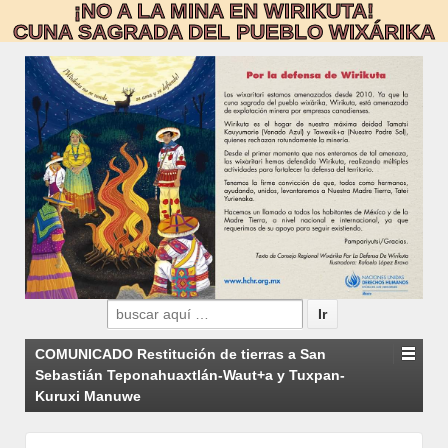
¡NO A LA MINA EN WIRIKUTA!
CUNA SAGRADA DEL PUEBLO WIXÁRIKA
Search
for:
COMUNICADO Restitución de tierras a San
Sebastián Teponahuaxtlán-Waut+a y Tuxpan-
Kuruxi Manuwe