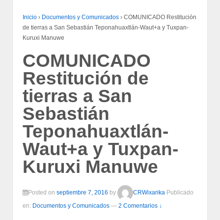
Inicio
›
Documentos y Comunicados
›
COMUNICADO Restitución
de tierras a San Sebastián Teponahuaxtlán-Waut+a y Tuxpan-
Kuruxi Manuwe
COMUNICADO
Restitución de
tierras a San
Sebastián
Teponahuaxtlán-
Waut+a y Tuxpan-
Kuruxi Manuwe
Posted on
septiembre 7, 2016
by
CRWixarika
Publicado
en:
Documentos y Comunicados
—
2 Comentarios ↓