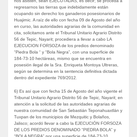
nos asisten, sean EJECUTADAS, es decir; se proceda a
regresarnos las tierras que indebidamente están
ocupando sin derecho los ganaderos posesionarios de
Huajimic. A raíz de ello con fecha 09 de Agosto del año
en curso, las autoridades agrarias de la comunidad en
cita, solicitamos ante el Tribunal Unitario Agrario Distrito
56 de Tepic, Nayarit; procediera a llevar a cabo LA
EJECUCION FORSOZA de los predios denominado
“Piedra Bola “ y “Bola Negra”, con una superficie de
184-73-10 hectáreas, mismo que se encuentra en
posesión ilegal de la Sra. Enriqueta Montoya Ultreras,
según se determina en la sentencia definitiva dictada
dentro del expediente 769/2012.
6) Es así que con fecha 15 de Agosto del año vigente el
Tribunal Unitario Agrario Distrito 56 de Tepic, Nayarit; en
atención a la solicitud de las autoridades agrarias de
nuestra comunidad de San Sebastián Teponahuaxtlán y
Tuxpan de los municipios de Mezquitic y Bolaños,
Jalisco; acordó llevar a cabo la EJECUCIÓN FORSOZA
DE LOS PREDIOS DENOMINADO “PIEDRA BOLA” y
“BOLA NEGRA” por una superficie de 184-73-10