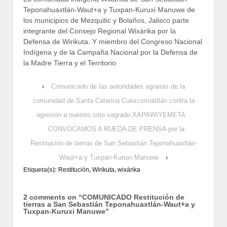
Teponahuaxtlán-Waut+a y Tuxpan-Kuruxi Manuwe de
los municipios de Mezquitic y Bolaños, Jalisco parte
integrante del Consejo Regional Wixárika por la
Defensa de Wirikuta. Y miembro del Congreso Nacional
Indígena y de la Campaña Nacional por la Defensa de
la Madre Tierra y el Territorio.
‹
Comunicado de las autoridades agrarias de la
comunidad de Santa Catarina Cuexcomatitlán contra la
agresión a nuestro sitio sagrado XAPAWIYEMETA
CONVOCAMOS A RUEDA DE PRENSA por la
Restitución de tierras de San Sebastián Teponahuaxtlán-
Waut+a y Tuxpan-Kuruxi Manuwe
›
Etiqueta(s):
Restitución
,
Wirikuta
,
wixárika
2 comments on “
COMUNICADO Restitución de
tierras a San Sebastián Teponahuaxtlán-Waut+a y
Tuxpan-Kuruxi Manuwe
”